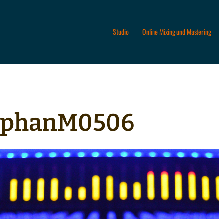
Studio
Online Mixing und Mastering
ephanM0506