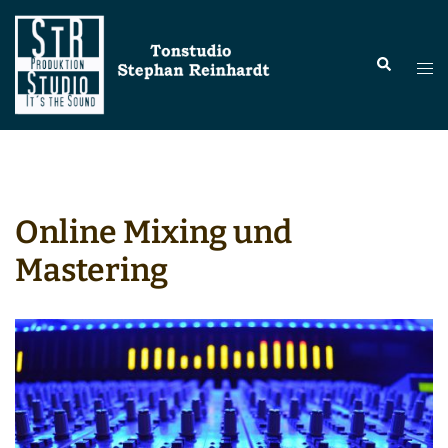
Zum
Inhalt
Suche
springen
Menü
umsc
Online Mixing und
Mastering