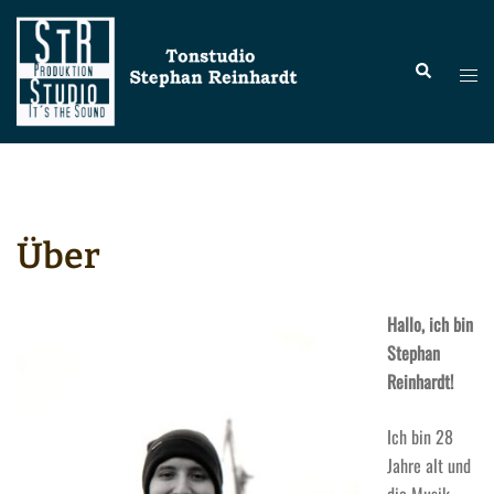
Zum
Inhalt
Suche
springen
Menü
umsc
Über
Hallo, ich bin
Stephan
Reinhardt!
Ich bin 28
Jahre alt und