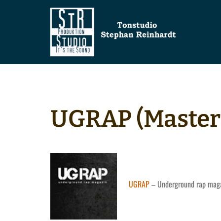
Zum
Inhalt
springen
UGRAP (Master
UGRAP
– Underground rap mag