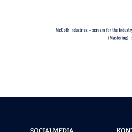
Beitrags-
McGoth industries – scream for the industr
Navigation
(Mastering)
SOCIALMEDIA
KON